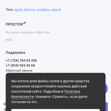
Теги:
apple
,
iphone
,
телефон
,
серый
Интернет-магазин «Простор»
2026
Поддержка
+7 (754) 784 52 456
+7 (854) 965 45 68
Обратный звонок
Будни, с 10.00 до 17.00
Мы используем файлы cookie и другие средства
Мы в сети
сохранения предпочтений и анализа действий
посетителей сайта. Подробнее в
Политика
безопасности
. Нажмите «Принять», если даете
согласие на это.
iPhone 13 Pro Max with 256GB - Midnight Green
Купить
72890 ₽