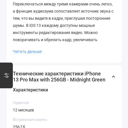
Переключаться между тремя камерами очень легко,
а функция аудиозума сопоставляет источник звука с
тем, что вы видите в кадре, приглушая посторонние
шумы. В iOS 13 каждому доступны мощные
инструменты редактирования видео. Можно
поворачивать и обрезать кадр, увеличивать
экспозицию и мгновенно применять фильтры. Такая
Читать дальше
обработка занимает считанные секунды, а результат
виден сразу же. Поэтому даже новичок может
создавать видеопроекты профессионального
Технические характеристики iPhone
качества.
13 Pro Max with 256GB - Midnight Green
Благодаря тесной интеграции аппаратного и
Характеристики
программного обеспечения, доступной только Apple,
камеры iPhone 11 Pro Max выводят съемку на
Гарантия
совершено новый уровень. Сверхширокоугольная
12 месяцев
камера фундаментально меняет возможности
Встроенная память
фотосъёмки: объектив захватывает в четыре раза
256 Гб