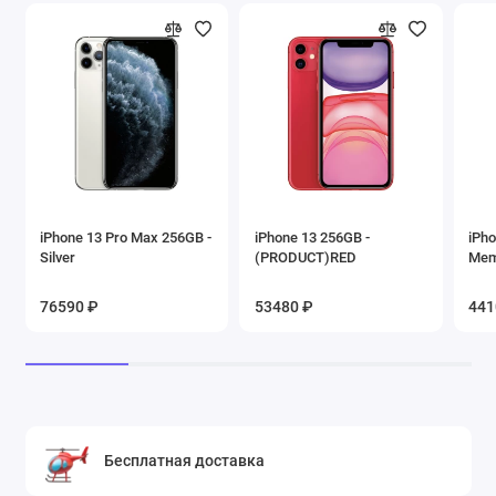
iPhone 13 Pro Max 256GB -
iPhone 13 256GB -
iPho
Silver
(PRODUCT)RED
Mem
76590 ₽
53480 ₽
441
Бесплатная доставка