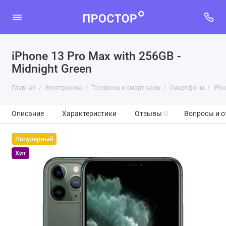
iPhone 13 Pro Max with 256GB -
Midnight Green
Главная
Электроника
Телефоны и смарт-часы
Смартфоны
iPho
Описание
Характеристики
Отзывы
0
Вопросы и о
Популярный
Хит