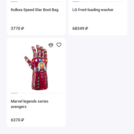
Kulkea Speed Star Boot Bag
LG front-loading washer
3770 ₽
68349 ₽
Marvel legends series
avengers
6370 ₽