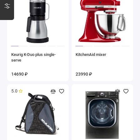
Keurig K-Duo plus single-
KitchenAid mixer
serve
14690 ₽
23990 ₽
5.0