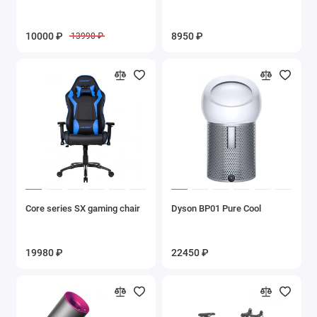
10000 ₽
8950 ₽
13990 ₽
Core series SX gaming chair
Dyson BP01 Pure Cool
19980 ₽
22450 ₽