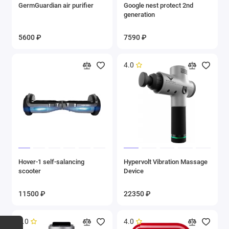
GermGuardian air purifier
Google nest protect 2nd
generation
5600 ₽
7590 ₽
4.0
Hover-1 self-salancing
Hypervolt Vibration Massage
scooter
Device
11500 ₽
22350 ₽
5.0
4.0