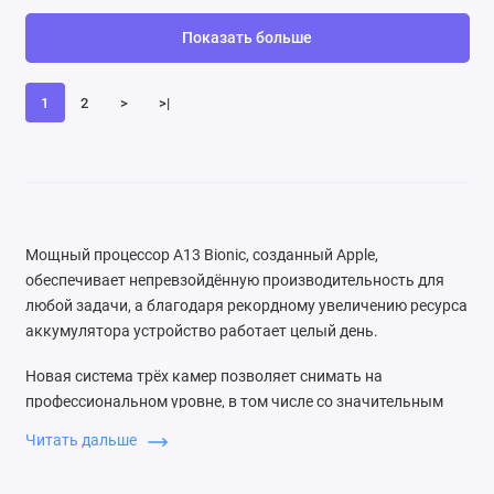
Показать больше
1
2
>
>|
Мощный процессор A13 Bionic, созданный Apple,
обеспечивает непревзойдённую производительность для
любой задачи, а благодаря рекордному увеличению ресурса
аккумулятора устройство работает целый день.
Новая система трёх камер позволяет снимать на
профессиональном уровне, в том числе со значительным
улучшением качества в условиях слабого освещения.
Читать дальше
Камера также обеспечивает видео высочайшего качества и
отлично подходит для съёмки движения.