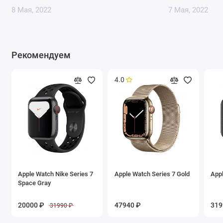
8 Мая, 2022
7 Мая, 2022
Рекомендуем
4.0
Apple Watch Nike Series 7
Apple Watch Series 7 Gold
Appl
Space Gray
20000 ₽
47940 ₽
319
31990 ₽